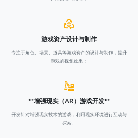
游戏资产设计与制作
专注于角色、场景、道具等游戏资产的设计与制作，提升
游戏的视觉效果；
**增强现实（AR）游戏开发**
开发针对增强现实技术的游戏，利用现实环境进行互动与
探索。