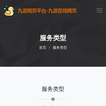
服务类型
首页
服务类型
服务类型