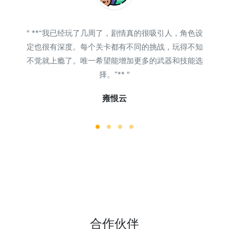
" **“我已经玩了几周了，剧情真的很吸引人，角色设
定也很有深度。每个关卡都有不同的挑战，玩得不知
不觉就上瘾了。唯一希望能增加更多的武器和技能选
择。”** "
雍恨云
合作伙伴